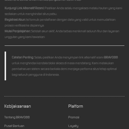
Kunjungi Link Alternatif Resmi:
Pastikan Anda selalu mengakses melalui tautan yang kami
sediakan untuk menghindari situs palsu.
Registrasi Akun:
Isi formulir pendaftaran dengan data yang valid untuk memudahkan
proses verifikasi ke depannya.
Mulai Penjelajahan:
Setelah akun aktif, Anda bebas menikmati seluruh fitur dan layanan
unggulan yang kami tawarkan.
Catatan Penting:
Selalu pastikan Anda menyimpan link alternatif resmi
BRAVO88
untuk menghindari kendala blokir akses di masa mendatang. Kami melakukan
pembaharuan sistem secara berkala demi menjaga performa situs tetap optimal
bagi seluruh pengguna di Indonesia.
Kebijaksanaan
Platform
Tentang BRAVO88
Promosi
Pusat Bantuan
Loyalty