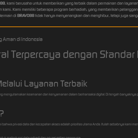
88
, kami berusaha untuk memberikan yang terbaik dalam permainan dan layanan
 kami. Kami memiliki beberapa program berhadiah, yang memberikan pelanggan 
Bermain di
BRAVO88
tidak hanya menyenangkan dan menghibur, tetapi juga san
ng Aman di Indonesia
ital Terpercaya dengan Standa
lalui Layanan Terbaik
yang mengutamakan keamanan dan kenyamanan dalam bertransaksi digital. Di tengah banyaknya 
?
bahwa privasi data dan kecepatan akses adalah prioritas utama Anda. Itulah sebabnya kami mengi
tuk melindungi data pribadi dan privasi setiap pengguna.