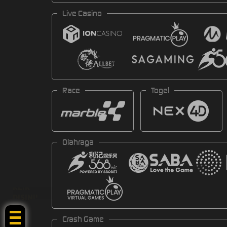
Live Casino
Race
Togel
Olahraga
KLIK
DISINI!
Crash Game