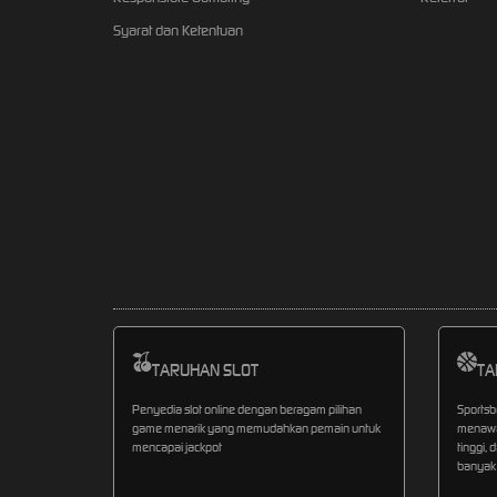
Syarat dan Ketentuan
TARUHAN SLOT
TA
Penyedia slot online dengan beragam pilihan
Sportsb
game menarik yang memudahkan pemain untuk
menawar
mencapai jackpot
tinggi,
banyak 