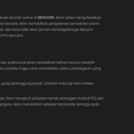
laman taruhan online di
BRAVO88
. Kami selalu mengutamakan
ra berkala, demi memastikan pengalaman permainan online
da, dan kami tidak akan pernah membagikannya ataupun
 Privasi kami.
ah dan profesional akan memastikan bahwa semua masalah
an prioritas tinggi untuk memastikan sistem pembayaran yang
 yang bertanggung jawab. Silahkan hubungi kami melalui
 Kami mengikuti kebijakan kenali pelanggan Anda (KYC) dan
ngatur demi memastikan ketaatan berstandar tertinggi pada