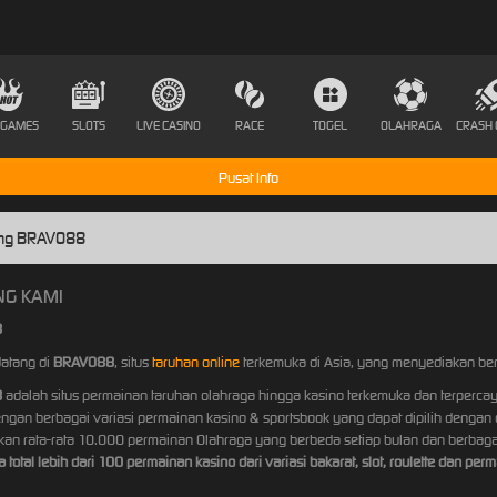
 GAMES
SLOTS
LIVE CASINO
RACE
TOGEL
OLAHRAGA
CRASH
Pusat Info
ng BRAVO88
NG KAMI
8
atang di
BRAVO88
, situs
taruhan online
terkemuka di Asia, yang menyediakan ber
8
adalah situs permainan taruhan olahraga hingga kasino terkemuka dan terpercay
engan berbagai variasi permainan kasino & sportsbook yang dapat dipilih dengan o
n rata-rata 10.000 permainan Olahraga yang berbeda setiap bulan dan berbagai
 total lebih dari 100 permainan kasino dari variasi bakarat, slot, roulette dan pe