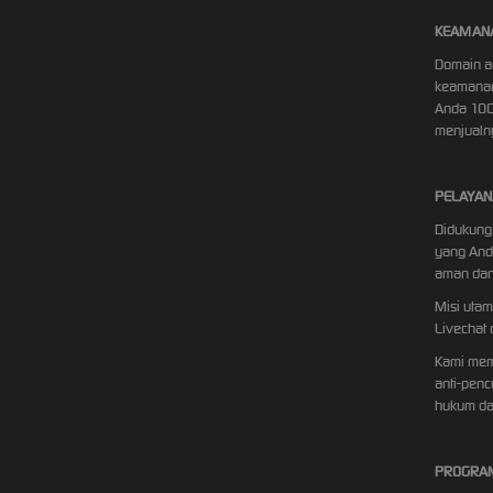
KEAMAN
Domain am
keamanan
Anda 100
menjualny
PELAYAN
Didukung 
yang Anda
aman dan 
Misi utam
Livechat
Kami mem
anti-penc
hukum da
PROGRAM