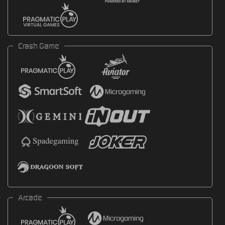
Crash Game
Arcade