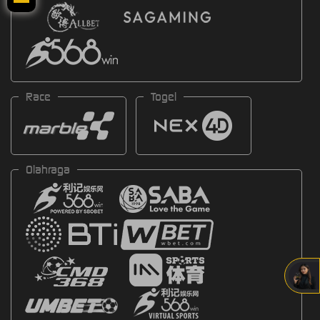
Race
Togel
Olahraga