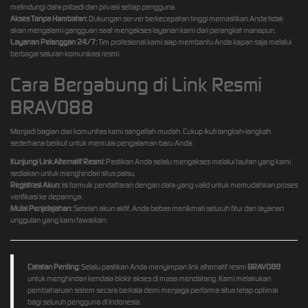
melindungi data pribadi dan privasi setiap pengguna.
Akses Tanpa Hambatan:
Dukungan server berkecepatan tinggi memastikan Anda tidak
akan mengalami gangguan saat mengakses layanan kami dari perangkat manapun.
Layanan Pelanggan 24/7:
Tim profesional kami siap membantu Anda kapan saja melalui
berbagai saluran komunikasi resmi.
Cara Bergabung di Link Resmi
BRAVO88
Menjadi bagian dari komunitas kami sangatlah mudah. Cukup ikuti langkah-langkah
sederhana berikut untuk memulai pengalaman baru Anda:
Kunjungi Link Alternatif Resmi:
Pastikan Anda selalu mengakses melalui tautan yang kami
sediakan untuk menghindari situs palsu.
Registrasi Akun:
Isi formulir pendaftaran dengan data yang valid untuk memudahkan proses
verifikasi ke depannya.
Mulai Penjelajahan:
Setelah akun aktif, Anda bebas menikmati seluruh fitur dan layanan
unggulan yang kami tawarkan.
Catatan Penting:
Selalu pastikan Anda menyimpan link alternatif resmi
BRAVO88
untuk menghindari kendala blokir akses di masa mendatang. Kami melakukan
pembaharuan sistem secara berkala demi menjaga performa situs tetap optimal
bagi seluruh pengguna di Indonesia.