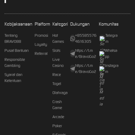
Kebijaksanaan
Platform
Kategori
Dukungan
Komunitas
Tentang
Promosi
Hot
+85585576
Telegra
BRAVO88
Games
4616305
m
Loyalty
Pusat Bantuan
Slots
https://t.m
Whatsa
Referral
e/BravoGo2
pp
Responsible
Live
Gambling
Casino
https://t.m
Instagra
e/BravoGo2
m
Syarat dan
Race
Ketentuan
Togel
Olahraga
Crash
Game
Arcade
Poker
E-Sports