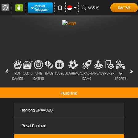
Main di
MASUK
DAFTAR
Telegram
HOT
SLOTS
LIVE
RACE
TOGEL
OLAHRAGA
CRASH
ARCADE
POKER
E-
SABUN
GAMES
CASINO
GAME
SPORTS
AYAM
Pusat Info
Tentang BRAVO88
Pusat Bantuan