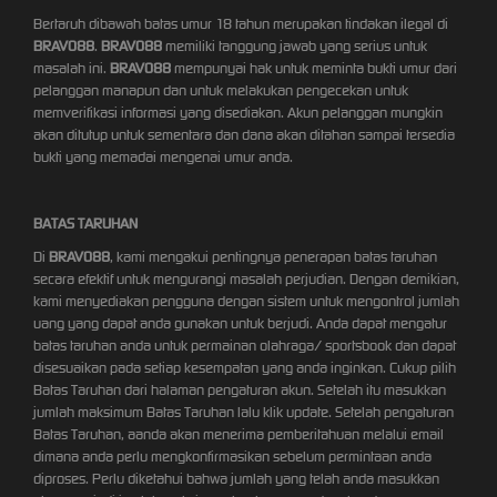
Bertaruh dibawah batas umur 18 tahun merupakan tindakan ilegal di
BRAVO88
.
BRAVO88
memiliki tanggung jawab yang serius untuk
masalah ini.
BRAVO88
mempunyai hak untuk meminta bukti umur dari
pelanggan manapun dan untuk melakukan pengecekan untuk
memverifikasi informasi yang disediakan. Akun pelanggan mungkin
akan ditutup untuk sementara dan dana akan ditahan sampai tersedia
bukti yang memadai mengenai umur anda.
BATAS TARUHAN
Di
BRAVO88
, kami mengakui pentingnya penerapan batas taruhan
secara efektif untuk mengurangi masalah perjudian. Dengan demikian,
kami menyediakan pengguna dengan sistem untuk mengontrol jumlah
uang yang dapat anda gunakan untuk berjudi. Anda dapat mengatur
batas taruhan anda untuk permainan olahraga/ sportsbook dan dapat
disesuaikan pada setiap kesempatan yang anda inginkan. Cukup pilih
Batas Taruhan dari halaman pengaturan akun. Setelah itu masukkan
jumlah maksimum Batas Taruhan lalu klik update. Setelah pengaturan
Batas Taruhan, aanda akan menerima pemberitahuan melalui email
dimana anda perlu mengkonfirmasikan sebelum permintaan anda
diproses. Perlu diketahui bahwa jumlah yang telah anda masukkan