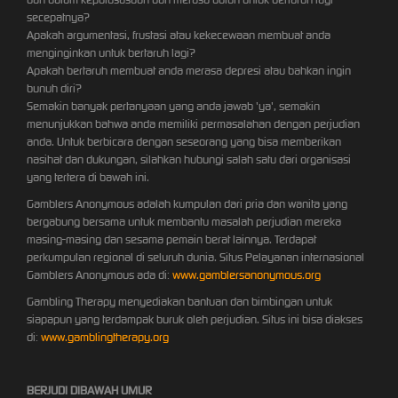
secepatnya?
Apakah argumentasi, frustasi atau kekecewaan membuat anda
menginginkan untuk bertaruh lagi?
Apakah bertaruh membuat anda merasa depresi atau bahkan ingin
bunuh diri?
Semakin banyak pertanyaan yang anda jawab 'ya', semakin
menunjukkan bahwa anda memiliki permasalahan dengan perjudian
anda. Untuk berbicara dengan seseorang yang bisa memberikan
nasihat dan dukungan, silahkan hubungi salah satu dari organisasi
yang tertera di bawah ini.
Gamblers Anonymous adalah kumpulan dari pria dan wanita yang
bergabung bersama untuk membantu masalah perjudian mereka
masing-masing dan sesama pemain berat lainnya. Terdapat
perkumpulan regional di seluruh dunia. Situs Pelayanan internasional
Gamblers Anonymous ada di:
www.gamblersanonymous.org
Gambling Therapy menyediakan bantuan dan bimbingan untuk
siapapun yang terdampak buruk oleh perjudian. Situs ini bisa diakses
di:
www.gamblingtherapy.org
BERJUDI DIBAWAH UMUR