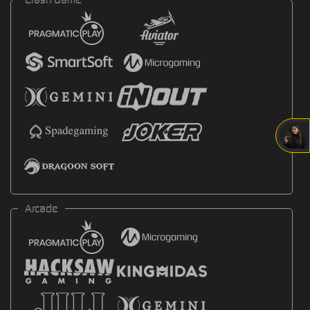
Arcade