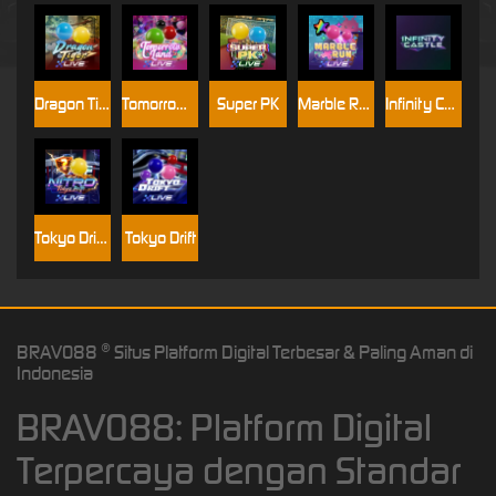
Dragon Tiger
Tomorrow land
Super PK
Marble Run
Infinity Castle
Tokyo Drift Nitro
Tokyo Drift
BRAVO88 ® Situs Platform Digital Terbesar & Paling Aman di
Indonesia
BRAVO88: Platform Digital
Terpercaya dengan Standar