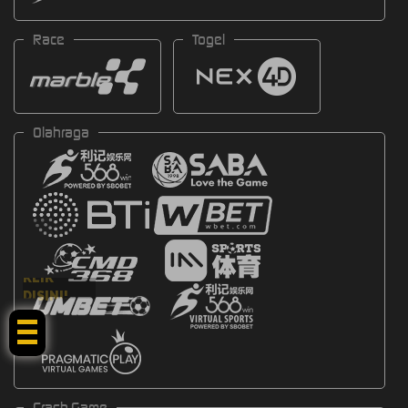
Race
Togel
Olahraga
KLIK
DISINI!
Crash Game