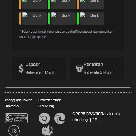
* Selama bank maintenance dan bank offline deposit dan penarikan
tidak dapat diproses
Deposit
Penarikan
Rata-rata 1 Menit
Rata-rata 5 Menit
Tanggung Jawab
Browser Yang
Bermain
Didukung
©2026 BRAVO88. Hak cipta
dilindungi | 18+