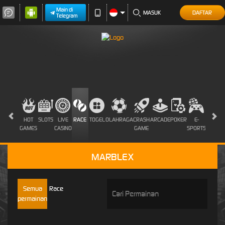
Main di
MASUK
DAFTAR
Telegram
HOT
SLOTS
LIVE
RACE
TOGEL
OLAHRAGA
CRASH
ARCADE
POKER
E-
SABUN
GAMES
CASINO
GAME
SPORTS
AYAM
MARBLEX
Semua
Race
permainan