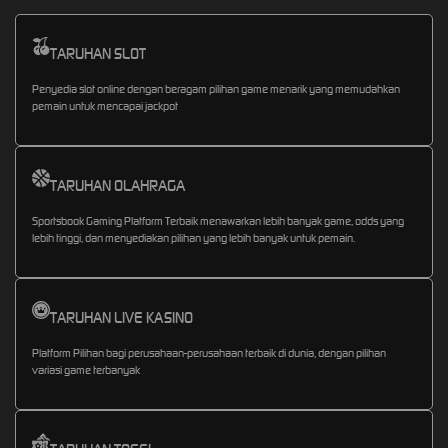
TARUHAN SLOT
Penyedia slot online dengan beragam pilihan game menarik yang memudahkan
pemain untuk mencapai jackpot
TARUHAN OLAHRAGA
Sportsbook Gaming Platform Terbaik menawarkan lebih banyak game, odds yang
lebih tinggi, dan menyediakan pilihan yang lebih banyak untuk pemain.
TARUHAN LIVE KASINO
Platform Pilihan bagi perusahaan-perusahaan terbaik di dunia, dengan pilihan
variasi game terbanyak