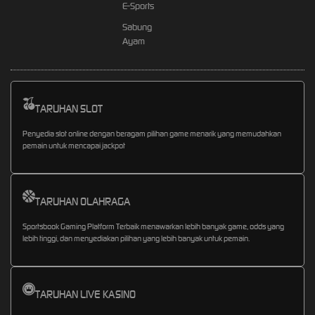
E-Sports
Sabung
Ayam
TARUHAN SLOT
Penyedia slot online dengan beragam pilihan game menarik yang memudahkan
pemain untuk mencapai jackpot
TARUHAN OLAHRAGA
Sportsbook Gaming Platform Terbaik menawarkan lebih banyak game, odds yang
lebih tinggi, dan menyediakan pilihan yang lebih banyak untuk pemain.
TARUHAN LIVE KASINO