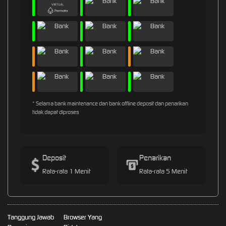
* Selama bank maintenance dan bank offline deposit dan penarikan
tidak dapat diproses
Deposit
Penarikan
Rata-rata 1 Menit
Rata-rata 5 Menit
Tanggung Jawab
Browser Yang