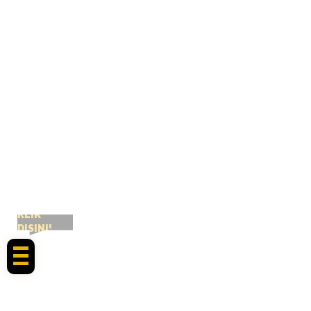
KLIK
DISINI!