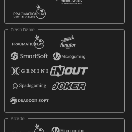
Crash Game
Arcade