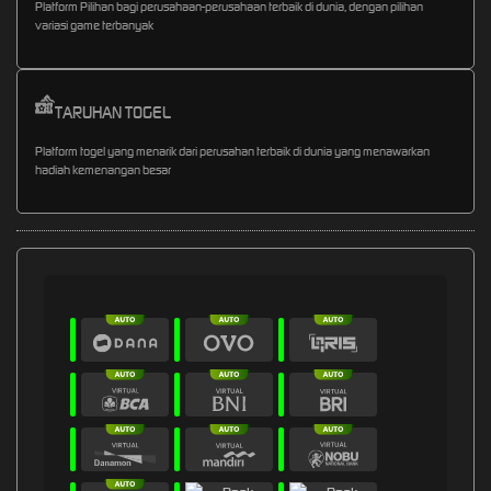
Platform Pilihan bagi perusahaan-perusahaan terbaik di dunia, dengan pilihan
variasi game terbanyak
TARUHAN TOGEL
Platform togel yang menarik dari perusahan terbaik di dunia yang menawarkan
hadiah kemenangan besar