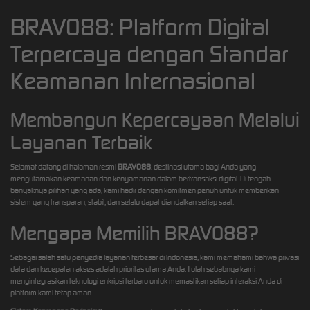
BRAVO88: Platform Digital
Terpercaya dengan Standar
Keamanan Internasional
Membangun Kepercayaan Melalui
Layanan Terbaik
Selamat datang di halaman resmi
BRAVO88
, destinasi utama bagi Anda yang
mengutamakan keamanan dan kenyamanan dalam bertransaksi digital. Di tengah
banyaknya pilihan yang ada, kami hadir dengan komitmen penuh untuk memberikan
sistem yang transparan, stabil, dan selalu dapat diandalkan setiap saat.
Mengapa Memilih BRAVO88?
Sebagai salah satu penyedia layanan terbesar di Indonesia, kami memahami bahwa privasi
data dan kecepatan akses adalah prioritas utama Anda. Itulah sebabnya kami
mengintegrasikan teknologi enkripsi terbaru untuk memastikan setiap interaksi Anda di
platform kami tetap aman.