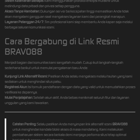
Sistem Keamanan Berlapis:
Kami menggunakan protokol enkripsi mutakhir untuk
melindungi data pribadi dan privasi setiap pengguna.
Akses Tanpa Hambatan:
Dukungan server berkecepatan tinggi memastikan Anda tidak
akan mengalami gangguan saat mengakses layanan kami dari perangkat manapun.
Layanan Pelanggan 24/7:
Tim profesional kami siap membantu Anda kapan saja melalui
berbagai saluran komunikasi resmi.
Cara Bergabung di Link Resmi
BRAVO88
Menjadi bagian dari komunitas kami sangatlah mudah. Cukup ikuti langkah-langkah
sederhana berikut untuk memulai pengalaman baru Anda:
Kunjungi Link Alternatif Resmi:
Pastikan Anda selalu mengakses melalui tautan yang kami
sediakan untuk menghindari situs palsu.
Registrasi Akun:
Isi formulir pendaftaran dengan data yang valid untuk memudahkan proses
verifikasi ke depannya.
Mulai Penjelajahan:
Setelah akun aktif, Anda bebas menikmati seluruh fitur dan layanan
unggulan yang kami tawarkan.
Catatan Penting:
Selalu pastikan Anda menyimpan link alternatif resmi
BRAVO88
untuk menghindari kendala blokir akses di masa mendatang. Kami melakukan
pembaharuan sistem secara berkala demi menjaga performa situs tetap optimal