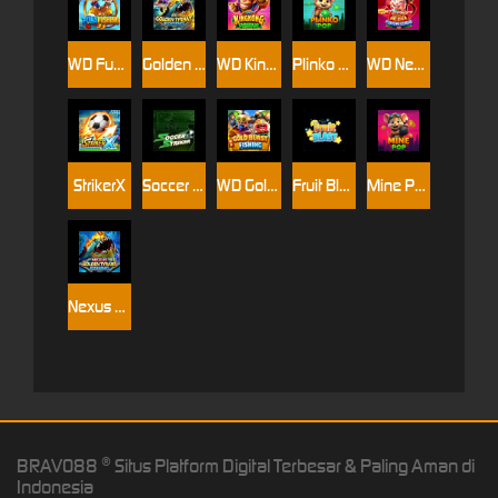
WD FuWa Fishing
Golden Tyrant Fishing
WD King Kong Fishing
Plinko Pop
WD Nezha Fishing Legend
StrikerX
Soccer Striker
WD Gold Blast Fishing
Fruit Blast
Mine Pop
Nexus Golden Tyrant
BRAVO88 ® Situs Platform Digital Terbesar & Paling Aman di
Indonesia