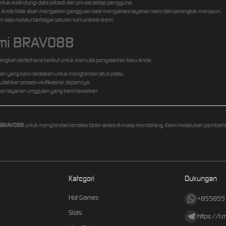
tuk melindungi data pribadi dan privasi setiap pengguna.
 Anda tidak akan mengalami gangguan saat mengakses layanan kami dari perangkat manapun.
 saja melalui berbagai saluran komunikasi resmi.
smi BRAVO88
-langkah sederhana berikut untuk memulai pengalaman baru Anda:
an yang kami sediakan untuk menghindari situs palsu.
udahkan proses verifikasi ke depannya.
r dan layanan unggulan yang kami tawarkan.
BRAVO88
untuk menghindari kendala blokir akses di masa mendatang. Kami melakukan pembaharu
Kategori
Dukungan
Hot Games
+855855
Slots
https://t