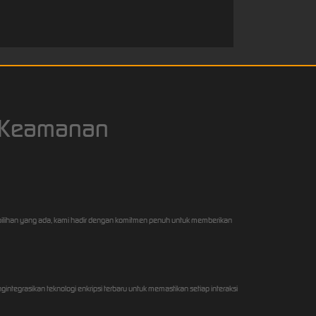
r Keamanan
pilihan yang ada, kami hadir dengan komitmen penuh untuk memberikan
ntegrasikan teknologi enkripsi terbaru untuk memastikan setiap interaksi