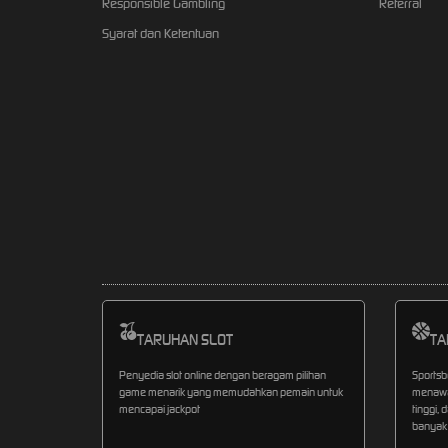
Responsible Gambling
Referral
Syarat dan Ketentuan
TARUHAN SLOT
TA
Penyedia slot online dengan beragam pilihan
Sportsb
game menarik yang memudahkan pemain untuk
menawar
mencapai jackpot
tinggi,
banyak 