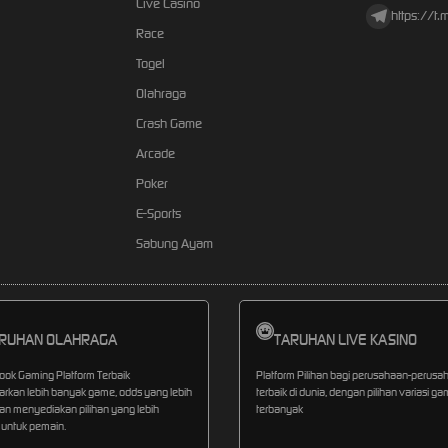
Live Casino
https://t
Race
Togel
Olahraga
Crash Game
Arcade
Poker
E-Sports
Sabung Ayam
RUHAN OLAHRAGA
TARUHAN LIVE KASINO
ook Gaming Platform Terbaik
Platform Pilihan bagi perusahaan-perusa
kan lebih banyak game, odds yang lebih
terbaik di dunia, dengan pilihan variasi g
 dan menyediakan pilihan yang lebih
terbanyak
untuk pemain.