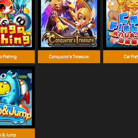
o Fishing
Conqueror's Treasure
Cat Fis
p & Jump