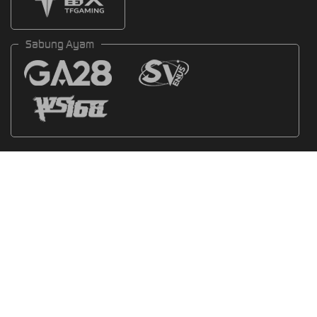
Sabung Ayam