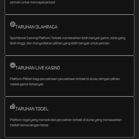
pemain untuk mencapai jackpot
TARUHAN OLAHRAGA
Sportsbook Gaming Platform Terbaik menawarkan lebih banyak game, odds yang
lebih tinggi, dan menyediakan pilihan yang lebih banyak untuk pemain.
TARUHAN LIVE KASINO
Platform Pilihan bagi perusahaan-perusahaan terbaik di dunia, dengan pilihan
variasi game terbanyak
TARUHAN TOGEL
Platform togel yang menarik dari perusahan terbaik di dunia yang menawarkan
hadiah kemenangan besar