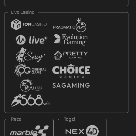
Live Casino
Race
Togel