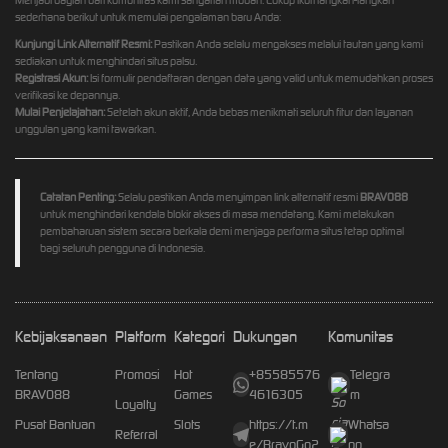
sederhana berikut untuk memulai pengalaman baru Anda:
Kunjungi Link Alternatif Resmi:
Pastikan Anda selalu mengakses melalui tautan yang kami
sediakan untuk menghindari situs palsu.
Registrasi Akun:
Isi formulir pendaftaran dengan data yang valid untuk memudahkan proses
verifikasi ke depannya.
Mulai Penjelajahan:
Setelah akun aktif, Anda bebas menikmati seluruh fitur dan layanan
unggulan yang kami tawarkan.
Catatan Penting:
Selalu pastikan Anda menyimpan link alternatif resmi
BRAVO88
untuk menghindari kendala blokir akses di masa mendatang. Kami melakukan
pembaharuan sistem secara berkala demi menjaga performa situs tetap optimal
bagi seluruh pengguna di Indonesia.
Kebijaksanaan
Platform
Kategori
Dukungan
Komunitas
Tentang
Promosi
Hot
+85585576
Telegra
BRAVO88
Games
4616305
m
Loyalty
Pusat Bantuan
Slots
https://t.m
Whatsa
Referral
e/BravoGo2
pp