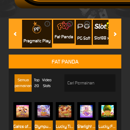
i
i
i
i
i
Facha
Fat Panda
Slot88 x PP
PG Soft
Pragmatic Play
FAT PANDA
Semua
Top
Video
permainan
20
Slots
Gates of Olympus POP
Olympus Wins
Lucky Tiger 1000
Starlight Wins
Lucky Fortune Tree